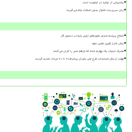
پشتیبانی از تولید در اولویت است
زنان سرپرست خانوار بدون ضمانت وام می گیرند
اصلاح پروسه صدور مجوزهای زمین پایه در دستور کار
زمان شارژ کوپن تغییر نمود
مصرف لبنیات یک چهارم شده اما بازهم شیر را گران می کنند
مهلت ارسال مستندات طرح ملی یاوران پیشرفت۲ تا ۲۰ مرداد تمدید گردید