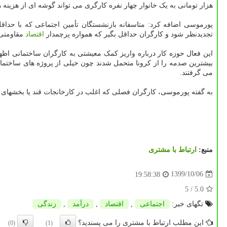
هزار تومانی به یک خانوار چهار نفره کارگری می تواند گوشه ای از هزینه ها
پورموسی اضافه کرد: متاسفانه بازنشستگان تأمین اجتماعی که با حد
تجدیدنظر شود و کارگران حداقل بگیر که همواره پرچمدار
اقتصاد
مقاومتی 
این فعال حوزه کار درباره واریز کمک معیشتی به کارگران ساختمانی اظه
بیشترین صدمه را از کرونا متحمل شدند چون خیلی از پروژه های ساختمانی م
می گرفتند.
به گفته پورموسی، کارگران فصلی که اغلب در کارخانجات قند یا بخشهای کشاورزی 
منبع:
ارتباط با مشتری
1399/10/06
19:58:38
/ 5
5.0
تگهای خبر:
اجتماعی
,
اقتصاد
,
درآمد
,
زندگی
این مطلب ارتباط با مشتری را می پسندید؟
(0)
(1)