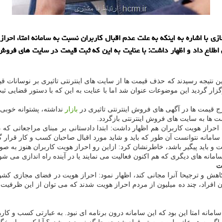
ی با اشاره به اینکه به علت عدم اقبال کاربران نسبت به سامانه امتا، احر
طلاع داد و اظهار داشت: با عنایت به این که ثبت قیمت در سایت های فروش 
ه این نتیجه رسیدند که حذف قیمت ها از سایت های اینترنتی تاثیری بر نوسان
ر گردید این موضوعات عنوان شد اما با عنایت به این که با دستور قضایی 
 قیمت ها در آگهی های فروش اینترنتی تاثیری در
بازار
نداشته، پشتوانه خوبی
ت ها به سایت های فروش اینترنتی بازگردد.
راز هویت کاربران هم اظهار داشت: ابتدا دادستانی بر مبنای مراجعاتی که در
ن سامانه نتوانست آن طور که باید و شاید مورد اقبال صاحبان کسب و کار قرار گ
و باید پیگیر باشد، خاطرنشان کرد: ازاین رو احراز هویت کاربران هنوز به 
امانه های دیگری که هم اکنون فعالیت می نمایند یا در آینده راه اندازی می شو
ت
هش و ترجیحا آنرا مجانی کند، اظهار نمود: احراز هویت در فضای مجازی کشور 
اد، چند ده میلیون از مردم احراز هویت شدند که می توان از این ظرفیت ها 
انه امتا این بود که این سامانه درون برنامه ای نبود. به عبارتی کسب و کارها 