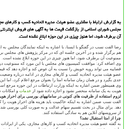
به گزارش ارتباط با مشتری عضو هیئت مدیره اتحادیه کسب و کارهای مجاز
مجلس شورای اسلامی از بازگشت قیمت ها به آگهی های فروش اینترنتی ا
آن برطرف شود، اما هنوز چیزی در این حوزه ابلاغ نشده است.
رضا الفت نسب در گفتگو با ایسنا، با اشاره به اینکه نمایندگان مجلس ب
هم برگزار شده و در آخرین جلسه ای که در مرکز پژوهش های مجلس برگزا
ممنوعیت آن برطرف شود، اما هنوز چیزی در این حوزه ابلاغ نشده است.
وی اضافه کرد: موافقت کمیسیون های مجلس با این مورد که ممنوعیت درج
قضاییه می تواند رویه خویش را نسبت به آن عوض کند و اجازه دهد که قیم
عضو هیئت مدیره اتحادیه کسب و کارهای مجازی در ادامه درباره وضعیت اح
جدی بگیرد و در همان زمان سامانه امتا را بعنوان مرجع اعلام کرد، اما ای
وی همینطور ضمن اشاره به اینکه وزارت ارتباطات در این حوزه مرجع است 
هویت به یک سامانه منحصر نشود و اجازه داده شود از
خدمات
و امکانات س
لزوم استفاده از ظرفیت های کنونی در سامانههای بورسی برای احراز هوی
الفت نسب ضمن اشاره به اینکه حاکمیت باید هزینه های احراز هویت را کا
دهد. برای مثال در بحث تقسیم سهام عدالت و به صورت کلی بورسی شدن افر
از سرویسهای آنلاین هم به سادگی استفاده کنند.
چرا از امتا استقبال نشد؟
به گفته عضو هیئت مدیره اتحادیه کسب و کارهای مجازی، یکی از ایرادات سام