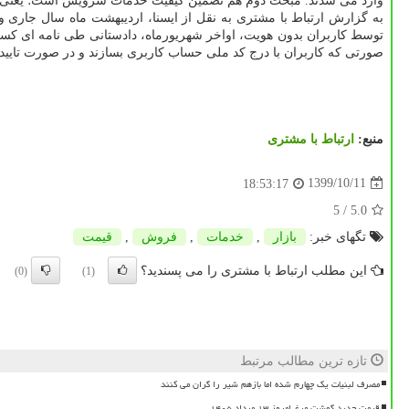
وارد می شدند. مبحث دوم هم تضمین کیفیت خدمات سرویس است؛ یعنی اگ
به گزارش ارتباط با مشتری به نقل از ایسنا، اردیبهشت ماه سال جاری 
توسط کاربران بدون هویت، اواخر شهریورماه، دادستانی طی نامه ای کسب و
صورتی که کاربران با درج کد ملی حساب کاربری بسازند و در صورت تایید 
منبع:
ارتباط با مشتری
1399/10/11
18:53:17
/ 5
5.0
تگهای خبر:
بازار
,
خدمات
,
فروش
,
قیمت
این مطلب ارتباط با مشتری را می پسندید؟
(0)
(1)
تازه ترین مطالب مرتبط
مصرف لبنیات یک چهارم شده اما بازهم شیر را گران می کنند
قیمت جدید گوشت مرغ امروز ۱۳ مرداد ۱۴۰۵