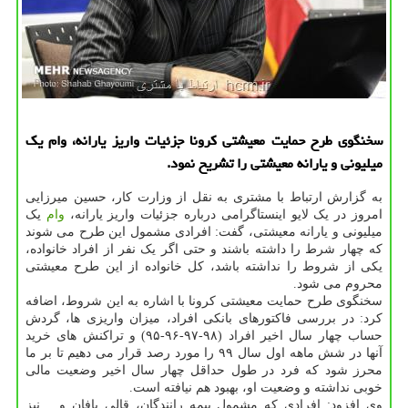
سخنگوی طرح حمایت معیشتی کرونا جزئیات واریز یارانه، وام یک
میلیونی و یارانه معیشتی را تشریح نمود.
به گزارش ارتباط با مشتری به نقل از وزارت کار، حسین میرزایی
امروز در یک لایو اینستاگرامی درباره جزئیات واریز یارانه،
وام
یک
میلیونی و یارانه معیشتی، گفت: افرادی مشمول این طرح می شوند
که چهار شرط را داشته باشند و حتی اگر یک نفر از افراد خانواده،
یکی از شروط را نداشته باشد، کل خانواده از این طرح معیشتی
محروم می شود.
سخنگوی طرح حمایت معیشتی کرونا با اشاره به این شروط، اضافه
کرد: در بررسی فاکتورهای بانکی افراد، میزان واریزی ها، گردش
حساب چهار سال اخیر افراد (۹۸-۹۷-۹۶-۹۵) و تراکنش های خرید
آنها در شش ماهه اول سال ۹۹ را مورد رصد قرار می دهیم تا بر ما
محرز شود که فرد در طول حداقل چهار سال اخیر وضعیت مالی
خوبی نداشته و وضعیت او، بهبود هم نیافته است.
وی افزود: افرادی که مشمول بیمه رانندگان، قالی بافان و… نیز