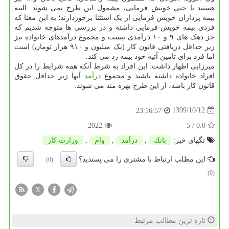
هستند یا حتی خویش فرمایی، مشمول این طرح نمی شوند. البته
بیمه پردازان خویش فرمایی از یک استثنا برخوردارند؛ به این معنا که
فردی بیمه خویش فرمایی داشته و در بررسی ها متوجه شدیم که
جز دهک های ۹ و ۱۰ درآمدی نیست و مجموع درآمدهای خانواده نیز
زیر حداقل دریافتی قانون کار (یک میلیون و ۹۱۰ هزار تومان) است
اما فرد برای تامین آتیه خود بیمه رد می کند.
میرزایی اظهار داشت: این افراد به شرط آنکه همه شرایط را در کل
افراد خانواده داشته باشند و مجموع
درآمد
آنها زیر حداقل حقوق
قانون کار باشد، از این طرح بهره مند می شوند.
1399/10/12
23:16:57
2022
/ 5
0.0
تگهای خبر:
بانك
,
درآمد
,
وام
,
وزارت كار
این مطلب ارتباط با مشتری را می پسندید؟
(0)
(0)
X
تازه ترین مطالب مرتبط