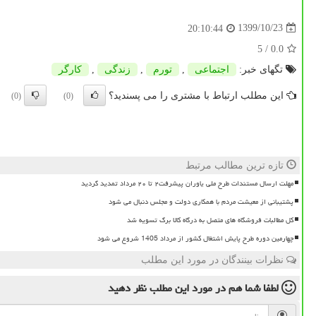
1399/10/23
20:10:44
/ 5
0.0
تگهای خبر:
اجتماعی
,
تورم
,
زندگی
,
كارگر
این مطلب ارتباط با مشتری را می پسندید؟
(0)
(0)
تازه ترین مطالب مرتبط
مهلت ارسال مستندات طرح ملی یاوران پیشرفت۲ تا ۲۰ مرداد تمدید گردید
پشتیبانی از معیشت مردم با همکاری دولت و مجلس دنبال می شود
کل مطالبات فروشگاه های متصل به درگاه کالا برگ تسویه شد
چهارمین دوره طرح پایش اشتغال کشور از مرداد 1405 شروع می شود
نظرات بینندگان در مورد این مطلب
لطفا شما هم
در مورد این مطلب
نظر دهید