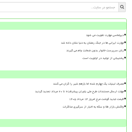
دیپلماسی مهارت تقویت می شود
مهارت ایرانی ها در جنگ رمضان به دنیا نشان داده شد
زنان سرپرست خانوار بدون ضمانت وام می گیرند
پشتیبانی از تولید در اولویت است
مصرف لبنیات یک چهارم شده اما بازهم شیر را گران می کنند
مهلت ارسال مستندات طرح ملی یاوران پیشرفت۲ تا ۲۰ مرداد تمدید گردید
قیمت جدید گوشت مرغ امروز ۱۳ مرداد ۱۴۰۵
واکنش بازار طلا و سکه به اخبار از سرگیری مذاکرات