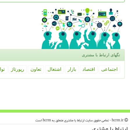
تگهای ارتباط با مشتری
اجتماعی
اقتصاد
بازار
اشتغال
تعاون
رپورتاژ
تول
hcrm.ir - تمامی حقوق سایت ارتباط با مشتری متعلق به hcrm است
ارتباط با مشتری