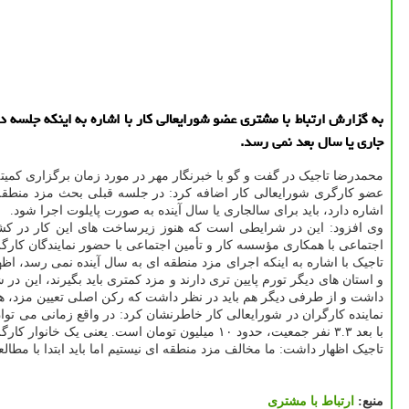
به گزارش ارتباط با مشتری عضو شورایعالی کار با اشاره به اینکه جلسه 
جاری یا سال بعد نمی رسد.
محمدرضا تاجیک در گفت و گو با خبرنگار مهر در مورد زمان برگزاری کمی
اشاره دارد، باید برای سالجاری یا سال آینده به صورت پایلوت اجرا شود.
وی افزود: این در شرایطی است که هنوز زیرساخت های این کار در کشو
اجتماعی با همکاری مؤسسه کار و تأمین اجتماعی با حضور نمایندگان کارگر
تاجیک با اشاره به اینکه اجرای مزد منطقه ای به سال آینده نمی رسد، اظهار داشت: ۴۰ سال پیش مزد منطقه ای اجرا شد اما بازخورد خوبی نداشت ازاین رو لغو شد. در ذهن کارفرماها 
و استان های دیگر تورم پایین تری دارند و مزد کمتری باید بگیرند، این در 
داشت و از طرفی دیگر هم باید در نظر داشت که رکن اصلی تعیین مزد، 
نماینده کارگران در شورایعالی کار خاطرنشان کرد: در واقع زمانی می تو
با بعد ۳.۳ نفر جمعیت، حدود ۱۰ میلیون تومان است. یعنی یک خانوار کارگری با متوسط تعداد ۳.۳ نفر اعضای خانوار، ماهانه ۱۰ میلیون تومان برای معیشت خود هزینه می کند.
تاجیک اظهار داشت: ما مخالف مزد منطقه ای نیستیم اما باید ابتدا با 
منبع:
ارتباط با مشتری