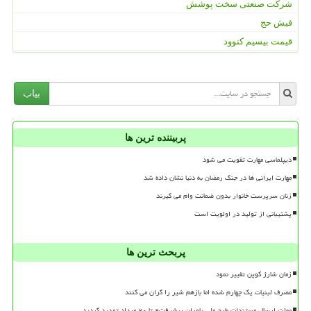
شرکت صنعتی سخت پوشش
فیش حج
قیمت بیسیم کنوود
بیاب
پربیننده ترین ها
دیپلماسی مهارت تقویت می شود
مهارت ایرانی ها در جنگ رمضان به دنیا نشان داده شد
زنان سرپرست خانوار بدون ضمانت وام می گیرند
پشتیبانی از تولید در اولویت است
پربحث ترین ها
زمان شارژ کوپن تغییر نمود
مصرف لبنیات یک چهارم شده اما بازهم شیر را گران می کنند
مهلت ارسال مستندات طرح ملی یاوران پیشرفت۲ تا ۲۰ مرداد تمدید گردید