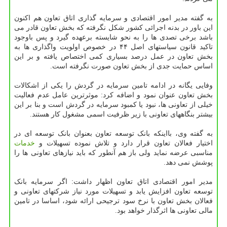
به گفته مدیر امور اقتصادی و سرمایه گذاری اتاق تعاون هم اکنون
این باور در بدنه اجرائی کشور شکل نگرفته که بخش تعاون قادر می
باشد برخی تصدی ها را به نحو شایسته برعهده گیرد و پس باوجود
تاکید قانون سیاستهای اصل ۴۴ در خصوص اولویت واگذاری ها به
بخش تعاون در عمل درصد بسیاری کمی اختصاص یافته و بر این
اساس حمایت جدی از بخش تعاون صورت نگرفته است.
وفایی یگانه در ادامه تامین سرمایه در گردش را یکی از اشکالات
بخش تعاون عنوان نمود و اضافه کرد: موثرترین عامل عدم فعالیت
خیلی از تعاونی ها، نبود یا کمبود سرمایه در گردش است و بنا بر این
بیشتر بنگاههای تعاونی با زیر ظرفیت اسمی مشغول کار هستند.
به گفته وی، بااینکه بانک توسعه تعاون بعنوان بانک توسعه ای در
اختیار فعالان تعاون قرار دارد و تلاش نموده تسهیلات و
خدمات
مناسبی عرضه نماید ولی باز هم آنطور که باید نیازهای تعاونی ها را
پوشش نمی دهد.
مدیر امور اقتصادی اتاق تعاون اظهار داشت: اگر سرمایه بانک
توسعه تعاون افزایش یابد و تسهیلات مورد نیاز شرکتهای تعاونی و
فعالان بخش تعاون با نرخ سود ترجیحی ارائه شود، اساسا در تامین
مالی تعاونی ها اثرگذار خواهد بود.