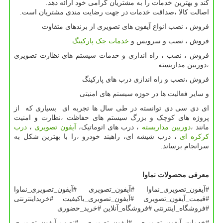
کند و بهترین خدمات را به مشتریان گرامی خود ارائه دهد.
اصالت کالا ،صداقت خدمات در جهت رضایت مندی مشتریان است.
فروش ، نصب انواع آیفون های تصویری از برندهای متفاوت
فروش ، نصب و سرویس و
خدمات جک پارکینگ
فروش ، نصب ، راه اندازی و خدمات سیستم های نظارت تصویری
،دوربین مداربسته
فروش ،نصب و راه اندازی درب های پارکینگ
و سایر فعالیت ها در حوزه سیستم های امنیتی
ای دی سی دی توانسته در طی سال ها تجربه ای بسیاری که از
پروژه های کوچک و بزرگ سیستم های حفاظت ،نظارت و امنیت
مانند ،
دوربین مداربسته
، درب های اتوماتیک،
آیفون تصویری
،
درب
کرکره ای
، درب شیشه ای، راهبند خودرو ،را با بهترین شکل به
سرانجام برساند.
معرفی محصولات نماوا
#آیفون_تصویری_نماوا #آیفون_تصویری #آیفون_تصویری_نماوا
#قیمت_آیفون_تصویری #آیفون_تصویری_باکیفیت #خریداینترنتی
#فروشگاه_اینترنتی #فروشگاه_آنلاین #خرید_حضوری
#خدمات_آیفون_تصویری #ایفون_تصویری #نصب_آیفون_تصویری