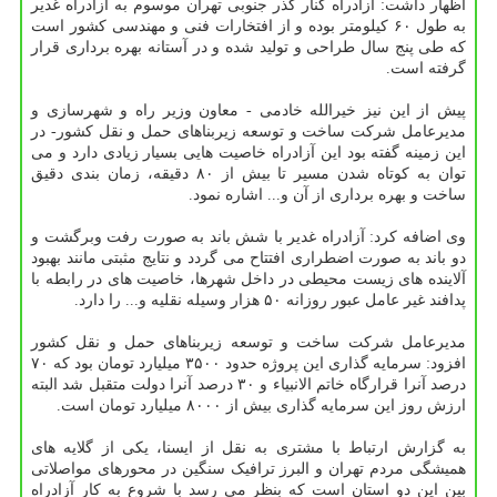
اظهار داشت: آزادراه کنار گذر جنوبی تهران موسوم به آزادراه غدیر
به طول ۶۰ کیلومتر بوده و از افتخارات فنی و مهندسی کشور است
که طی پنج سال طراحی و تولید شده و در آستانه بهره برداری قرار
گرفته است.
پیش از این نیز خیرالله خادمی - معاون وزیر راه و شهرسازی و
مدیرعامل شرکت ساخت و توسعه زیربناهای حمل و نقل کشور- در
این زمینه گفته بود این آزادراه خاصیت هایی بسیار زیادی دارد و می
توان به کوتاه شدن مسیر تا بیش از ۸۰ دقیقه، زمان بندی دقیق
ساخت و بهره برداری از آن و... اشاره نمود.
وی اضافه کرد: آزادراه غدیر با شش باند به صورت رفت وبرگشت و
دو باند به صورت اضطراری افتتاح می گردد و نتایج مثبتی مانند بهبود
آلاینده های زیست محیطی در داخل شهرها، خاصیت های در رابطه با
پدافند غیر عامل عبور روزانه ۵۰ هزار وسیله نقلیه و... را دارد.
مدیرعامل شرکت ساخت و توسعه زیربناهای حمل و نقل کشور
افزود: سرمایه گذاری این پروژه حدود ۳۵۰۰ میلیارد تومان بود که ۷۰
درصد آنرا قرارگاه خاتم الانبیاء و ۳۰ درصد آنرا دولت متقبل شد البته
ارزش روز این سرمایه گذاری بیش از ۸۰۰۰ میلیارد تومان است.
به گزارش ارتباط با مشتری به نقل از ایسنا، یکی از گلایه های
همیشگی مردم تهران و البرز ترافیک سنگین در محورهای مواصلاتی
بین این دو استان است که بنظر می رسد با شروع به کار آزادراه