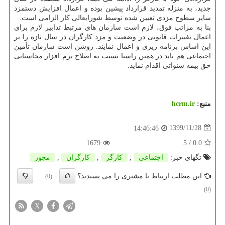
جدید، به منزله تمدید قرارداد پیشین بوده و اعمال افزایش دستمزد
سایر سطوح مزدی تعیین شده توسط شورایعالی کار الزامی است.
بنا به مراتب فوق، لازم است سازمان های مرتبط تدابیر لازم برای
اعمال تغییرات قانونی در وضعیت و مزد کارگران در سال تازه را بر
این اساس برنامه ریزی و اعمال نمایند. روشن است سازمان تأمین
اجتماعی هم باید در همین راستا نسبت به اصلاح نرم افزار محاسباتی
حق بیمه سنواتی اقدام نماید.
منبع:
hcrm.ir
1399/11/28
14:46:46
1679
/ 5
0.0
تگهای خبر:
اجتماعی
,
كارگر
,
كارگران
,
مجوز
این مطلب ارتباط با مشتری را می پسندید؟
(0)
(0)
X