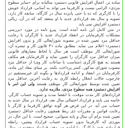
ساده تر، اعمالِ افزایش قانونی دستمزد سالیانه برای «سایر سطوح
مزدی» الزامی نیست و کارفرما می تواند به آسانی، قرارداد خویش
را با کارگری که ده یا حتی پانزده سال در کارگاه، سابقه کار دارد،
تسویه و سال بعد قراردادی جدید با او منعقد کند که در آن، ریالی
دستمزد افزایش نمی یابد.
در متن کامل این نامه آمده است: پیرو نامه در مورد «بررسی
مشکلات کارفرمایان در انعقاد قرارداد جدید با کارگران با رعایت
حداقل مزد تعیین شده در مصوبه شورایعالی کار و بدون افزایش
دستمزد» اعلام می نماید: مطابق ماده ۴۱ قانون کار و تبصره آن،
شورایعالی کار موظف است هر سال با لحاظ معیارهای قانونی
میزان حداقل مزد کارگران را تعیین نماید و کارفرمایان هم مکلف
هستند به هیچ کارگری (متناسب با ساعات کار وی) از حداقل مزد
مصوب شورای مذکور، کمتر پرداخت نکنند. بر مبنای مفاد این ماده،
کارفرمایان در انعقاد و ادامه قراردادها و بگونه ای غیرمستقیم در
چارچوب حالات انحلال رابطه کاری به رعایت آخرین حداقل مزد
تعیین شده توسط شورایعالی کار موظف هستند
ولی این امر با
افزایش دستمزد همه سطوح مزدی، ملازمه ندارد.
قراردادهای کار مدت موقت، با انقضا مدت و تسویه حساب کارگر،
خاتمه می یابند و قرارداد احتمالی سال بعد، قرارداد در سال جدید به
حساب می آید. در این فرض هر گونه توافق کارفرما و کارگر با
رعایت قوانین و مقررات ذی ربط همچون رعایت حداقل دستمزد
تعیین شده برای آن سال و پایه سنواتی، صحیح است. با این حال، در
موردی که کارفرما بدون تسویه حساب قرارداد پیشین، رابطه
قراردادی خود با کارگر را ادامه می دهد، قرارداد منعقده در سال