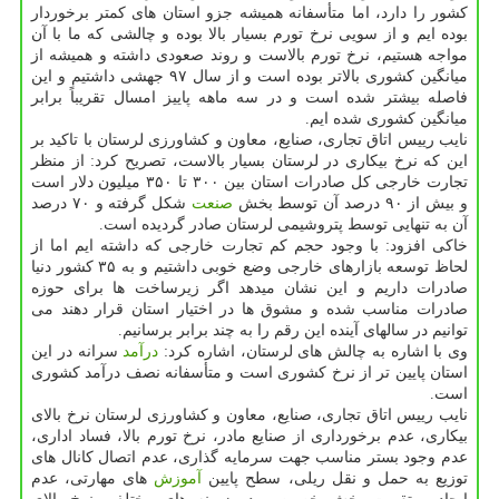
کشور را دارد، اما متأسفانه همیشه جزو استان های کمتر برخوردار
بوده ایم و از سویی نرخ تورم بسیار بالا بوده و چالشی که ما با آن
مواجه هستیم، نرخ تورم بالاست و روند صعودی داشته و همیشه از
میانگین کشوری بالاتر بوده است و از سال ۹۷ جهشی داشتیم و این
فاصله بیشتر شده است و در سه ماهه پاییز امسال تقریباً برابر
میانگین کشوری شده ایم.
نایب رییس اتاق تجاری، صنایع، معاون و کشاورزی لرستان با تاکید بر
این که نرخ بیکاری در لرستان بسیار بالاست، تصریح کرد: از منظر
تجارت خارجی کل صادرات استان بین ۳۰۰ تا ۳۵۰ میلیون دلار است
و بیش از ۹۰ درصد آن توسط بخش
صنعت
شکل گرفته و ۷۰ درصد
آن به تنهایی توسط پتروشیمی لرستان صادر گردیده است.
خاکی افزود: با وجود حجم کم تجارت خارجی که داشته ایم اما از
لحاظ توسعه بازارهای خارجی وضع خوبی داشتیم و به ۳۵ کشور دنیا
صادرات داریم و این نشان میدهد اگر زیرساخت ها برای حوزه
صادرات مناسب شده و مشوق ها در اختیار استان قرار دهند می
توانیم در سالهای آینده این رقم را به چند برابر برسانیم.
وی با اشاره به چالش های لرستان، اشاره کرد:
درآمد
سرانه در این
استان پایین تر از نرخ کشوری است و متأسفانه نصف درآمد کشوری
است.
نایب رییس اتاق تجاری، صنایع، معاون و کشاورزی لرستان نرخ بالای
بیکاری، عدم برخورداری از صنایع مادر، نرخ تورم بالا، فساد اداری،
عدم وجود بستر مناسب جهت سرمایه گذاری، عدم اتصال کانال های
توزیع به حمل و نقل ریلی، سطح پایین
آموزش
های مهارتی، عدم