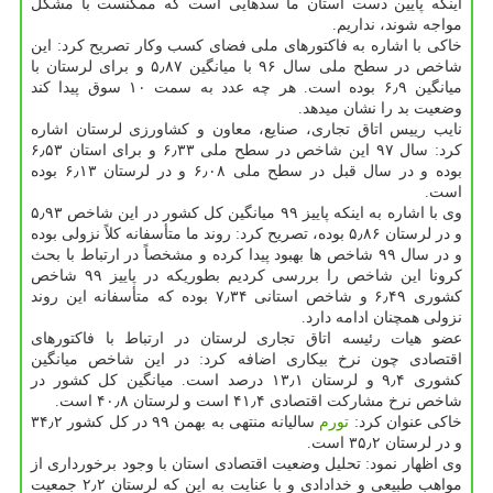
اینکه پایین دست استان ما سدهایی است که ممکنست با مشکل
مواجه شوند، نداریم.
خاکی با اشاره به فاکتورهای ملی فضای کسب وکار تصریح کرد: این
شاخص در سطح ملی سال ۹۶ با میانگین ۵٫۸۷ و برای لرستان با
میانگین ۶٫۹ بوده است. هر چه عدد به سمت ۱۰ سوق پیدا کند
وضعیت بد را نشان میدهد.
نایب رییس اتاق تجاری، صنایع، معاون و کشاورزی لرستان اشاره
کرد: سال ۹۷ این شاخص در سطح ملی ۶٫۳۳ و برای استان ۶٫۵۳
بوده و در سال قبل در سطح ملی ۶٫۰۸ و در لرستان ۶٫۱۳ بوده
است.
وی با اشاره به اینکه پاییز ۹۹ میانگین کل کشور در این شاخص ۵٫۹۳
و در لرستان ۵٫۸۶ بوده، تصریح کرد: روند ما متأسفانه کلاً نزولی بوده
و در سال ۹۹ شاخص ها بهبود پیدا کرده و مشخصاً در ارتباط با بحث
کرونا این شاخص را بررسی کردیم بطوریکه در پاییز ۹۹ شاخص
کشوری ۶٫۴۹ و شاخص استانی ۷٫۳۴ بوده که متأسفانه این روند
نزولی همچنان ادامه دارد.
عضو هیات رئیسه اتاق تجاری لرستان در ارتباط با فاکتورهای
اقتصادی چون نرخ بیکاری اضافه کرد: در این شاخص میانگین
کشوری ۹٫۴ و لرستان ۱۳٫۱ درصد است. میانگین کل کشور در
شاخص نرخ مشارکت اقتصادی ۴۱٫۴ است و لرستان ۴۰٫۸ است.
خاکی عنوان کرد:
تورم
سالیانه منتهی به بهمن ۹۹ در کل کشور ۳۴٫۲
و در لرستان ۳۵٫۲ است.
وی اظهار نمود: تحلیل وضعیت اقتصادی استان با وجود برخورداری از
مواهب طبیعی و خدادادی و با عنایت به این که لرستان ۲٫۲ جمعیت