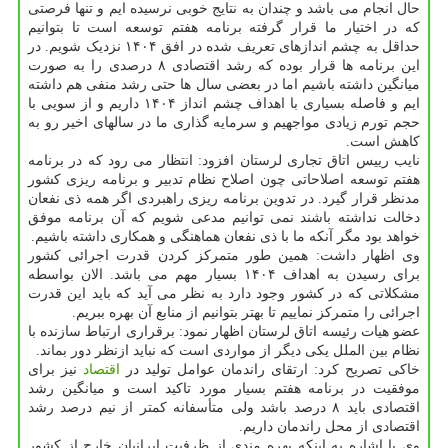
حال انجام می باشد و چندان به نتایج خوبی نرسیده ایم و تنها فرصتی
که در اختیار ما قرار گرفته برنامه هفتم توسعه است تا بتوانیم
حداقل به چشم اندازهای تعریف شده در افق ۱۴۰۴ نزدیک شویم. در
این برنامه ها قرار بوده که رشد اقتصادی ۸ درصدی را به صورت
میانگین داشته باشیم اما در بعضی سال ها حتی رشد منفی هم داشته
ایم و فاصله بسیاری با اهداف چشم انداز ۱۴۰۴ داریم و از سویی با
حجم تورم زیادی مواجهیم و سرمایه گذاری ما در سالهای اخیر رو به
کاهش است.
نایب رییس اتاق تجاری لرستان افزود: انتظار می رود که در برنامه
هفتم توسعه اصلاحاتی چون اصلاح نظام تدبیر و برنامه ریزی کشور
مدنظر قرار گیرد. در تدوین برنامه ریزی راهبردی اگر همه ذی نفعان
دخالت نداشته باشند نمی توانیم مدعی شویم که آن برنامه موفق
خواهد بود مگر آنکه ما با ذی نفعان هماهنگی و همکاری داشته باشیم.
وی اظهار داشت: همین طور متمرکز کردن قدرت اجرائی کشور
برای رسیدن به اهداف ۱۴۰۴ بسیار مهم می باشد. الان بواسطه
مشکلاتی که در کشور وجود دارد به نظر می آید که باید این قدرت
اجرائی را متمرکز نماییم تا بهتر بتوانیم از منابع آن بهره ببریم.
عضو هیات رئیسه اتاق لرستان اظهار نمود: برقراری ارتباط سازنده با
نظام بین الملل یکی دیگر از مواردی است که نباید ازنظر دور بماند.
خاکی تصریح کرد: ارتقای راندمان عوامل تولید در
اقتصاد
نیز برای
موفقیت در برنامه هفتم بسیار مورد تاکید است و میانگین رشد
اقتصادی باید ۸ درصد باشد ولی متأسفانه کمتر از نیم درصد رشد
اقتصادی از محل راندمان داریم.
وی با اشاره به اینکه بهره مندی از ظرفیت ایرانیان خارج از کشور