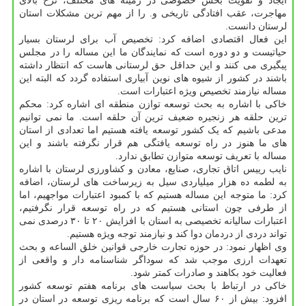
ایجاد و تقویت بخش خصوصی در زمینه های مختلف، نرخ بالای
مهاجرت، عقب افتادگی تاریخی و. را از مهم ترین مشکلات استان
لرستان دانست.
این فعال اقتصادی اضافه کرد: تخصیص آب برای لرستان بسیار
حیاتیست و دو دوره است که نمایندگان ما این مساله را در مجلس
پیگیری می کنند و این حداقل حق لرستانی هاست که انتظار داشته
باشند در کشور از شیوه های نوین آبیاری استفاده گردد که البته این
مساله نیازمند تخصیص ویژه اعتبارات است.
خاکی با اشاره به بحث توسعه توازن منطقه ای اشاره کرد: محکم
ترین حلقه هر زنجیره ضعیف ترین آن حلقه است. ما نمی توانیم
مدعی باشیم که یک کشور توسعه یافته هستیم اما تعدادی از استان
های ما هنوز در راه توسعه یافتگی هم قرار نگرفته باشند و این
مساله با تعریف توسعه متوازن تطابق ندارد.
نایب رییس اتاق تجاری، صنایع، معادن و کشاورزی لرستان با اشاره
به لطمه ده هزار میلیاردی سیل به زیرساخت های لرستان، اضافه
کرد: ما متوجه این مساله هستیم که با کمبود اعتبارات مواجهیم، اما
از طرفی چون استانی هستیم که در راه توسعه قرار نگرفتیم،
اعتبارات سالیانه تخصیصی به استان با افزایش ۲۰ تا ۳۰ درصدی نمی
تواند دردی از دردمان دوا کند و نیازمند توجه ویژه هستیم.
وی اظهار نمود: در حوزه تجارت خارجی قوانین خلق الساعه و بحث
تعهدات ارزی موجب شد که سوداگر شناسنامه دار و واقعی از
فعالیت خود بکاهند و صادرات کمتر شود.
خاکی در ارتباط با بحث سیاست های برنامه هفتم توسعه کشور
افزود: بیش از ۶۰ سال است که برنامه ریزی توسعه در استان در