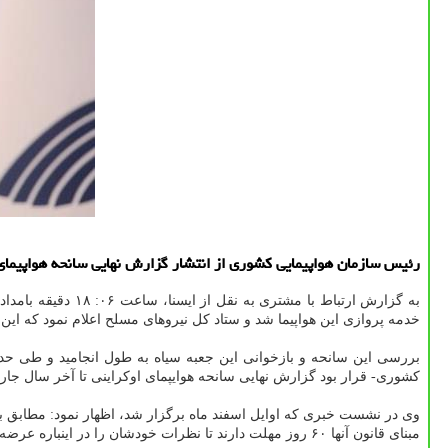
رئیس سازمان هواپیمایی کشوری از انتشار گزارش نهایی سانحه هواپیمای اک
به گزارش ارتباط با مشتری به نقل از ایسنا، ساعت ۰۶: ۱۸ دقیقه بامداد روز چهارشنبه ۱۸ دیماه سال ۱۳۹۸ هواپیمای اوکراینی در حوالی فرودگاه امام خمینی (ره) سقوط کرد و منجر به جان باختن همه ۱۷۶ نفر
خدمه پروازی این هواپیما شد و ستاد کل نیروهای مسلح اعلام نمود که این سقوط ناش
بررسی این سانحه و بازخوانی این جعبه سیاه به طول انجامید و طی حدو
کشوری- قرار بود گزارش نهایی سانحه هوایپمای اوکراینی تا آخر سال جار
مبنای قانون آنها ۶۰ روز مهلت دارند تا نظرات خودشان را در اینباره عرضه کنند که مهلت ۶۰ روزه در نهم اسفند ماه سال جاری تمام می شود.