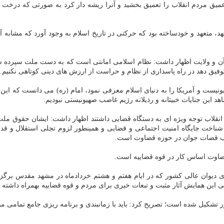
عمیق مردم انقلاب را تعمیق بخشید و آنرا ریشه دار کرد به صورتی که درخت ت
متعهد و خودساخته بود که حرکتی در تاریخ اسلام به وجود آورد که مشابه آنرا د
قرآن و ولایت اظهار داشت: نظام اسلامی امانتی است که به دست ملت سپرده 
 توفیق دهد در راه پاسداری از نظام و حراست از ارزش های دینی کوتاهی نکنیم.
نیست و آمریکا را به دنیای اسلام معرفی نمود، امام (ره) می دانست که این
د این جنایات خبیثانه و رذیلانه رژیم غاصب صهیونیستی نبودیم.
زی انقلاب توجه ویژه ای به دستگاه قضایی داشتند اظهار داشت: ایشان حقوق مل
و شناخت جایگاه امنیت اجتماعی و قضایی و همینطور لزوم تجلی استقلال و ق
نب قضات جوان در حوزه قضاوت است.
ضاوت اساس کار در قوه قضاییه است.
 دیوان عالی کشور که در ایام هفتم و هشتم خردادماه در مشهد مقدس برگز
این همایش آثار مثبت و تبعات خیری برای مردم و قوه قضاییه بهمراه داشته ب
ور تشکیل شده است؛ تصریح کرد: باید با زمانبندی و برنامه ریزی جامع تمامی