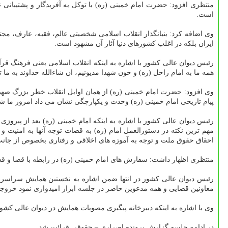
منتظری افزود: حضرت امام خمینی (ره) با توکل به آفریدگار و پشتیبانی 
است.
وی اضافه کرد: بنیانگذار انقلاب اسلامی شخصیتی عالم، فقیه، عارف، مجتهد، 
ایران بلکه در اغلب کشورهای دنیا آثار آن مشهود است.
رئیس دیوان عالی کشور با اشاره به اینکه انقلاب اسلامی یعنی فرهنگ 
همه ما به امام راحل (ره) و خون شهدا مدیونیم، ان شاءالله خداوند به ما
وی افزود: حضرت امام خمینی (ره) از همان اوایل انقلاب خطر بزرگ صهیو
پیام تاریخی امام خمینی (ره) وحدت و یکپارچگی نشان می داد امروز ما شاه
رئیس دیوان عالی کشور با اشاره به اینکه امام خمینی (ره) بعد از پیرو
مهم ترین نکته در دستورالعمل امام (ره) به قضات توجه آنها به امنیت 
احقاق حقوق ملت و توجه به آموزه های اخلاقی و رفتاری بخصوص از جا
منتظری اظهار داشت: سفارش های امام خمینی (ره) در رابطه با قضا و ق
رئیس دیوان عالی کشور در انتها ضمن اشاره به نخستین همایش سراسری
معاونین قضایی و همه مدعوین حاضر در جلسه ابراز امیدواری نمود خروجی 
وی با اشاره به اینکه دبیرخانه پیگیری مصوبات همایش در دیوان عالی کش
در ادامه جلسه گزارش پرونده اصراری – حقوقی قرائت شد.