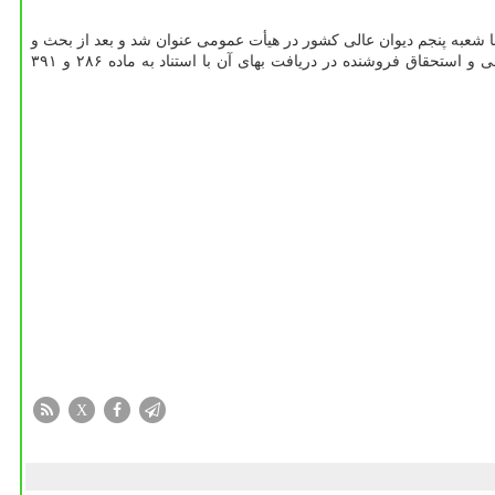
ا شعبه پنجم دیوان عالی کشور در هیأت عمومی عنوان شد و بعد از بحث و
تبادل نظر قضات محترم شعب حقوقی در نهایت با اکثریت اعضای حاضر در جلسه هیأت عمومی رای شعبه پنجم دیوان عالی کشور بر مبنای تلف حکمی و استحقاق فروشنده در دریافت بهای آن با استناد به ماده ۲۸۶ و ۳۹۱
X