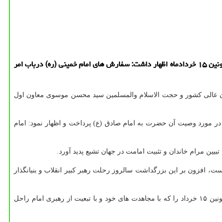
به گزارش ارتباط با مشتری، رییس دیوان عالی کشور در جلسه هیات عمومی دیوان عالی کشور با گرامیداشت سالروز ارتحال امام خمینی (ره) و قیام خونین ۱۵ خردادماه اظهار داشت: سفارش های امام خمینی (ره) درباب امر
وان عالی کشور و حجت الاسلام والمسلمین سید محسن موسوی معاون اول
ر مورد وصیت آن حضرت به امام صادق (ع) پرداخت و اظهار نمود: امام
ین مرام خاندان و تثبیت امامت در جهان تشیع پدید آورد.
، افزون بر این بزرگداشت سالروز رحلت رهبر کبیر انقلاب و بنیانگذار
رئیس دیوان عالی کشور توضیحاتی در مورد قیام خونین ۱۵ خرداد ماه سال ۱۳۴۲ عرضه داد و اذعان کرد: گرامی می داریم یاد و خاطره شهدای قیام خونین ۱۵ خرداد را که با مجاهدت های خود و با تبعیت از رهبری امام راحل