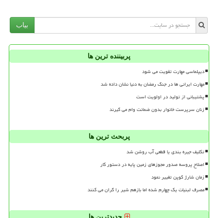
بیاب
پربیننده ترین ها
دیپلماسی مهارت تقویت می شود
مهارت ایرانی ها در جنگ رمضان به دنیا نشان داده شد
پشتیبانی از تولید در اولویت است
زنان سرپرست خانوار بدون ضمانت وام می گیرند
پربحث ترین ها
تکلیف جیره بندی یا قطعی آب روشن شد
اصلاح پروسه صدور مجوزهای زمین پایه در دستور کار
زمان شارژ کوپن تغییر نمود
مصرف لبنیات یک چهارم شده اما بازهم شیر را گران می کنند
جدیدترین ها