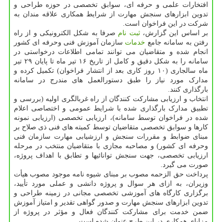
افتخارات علمی و حرفه ای، سوابق تخصصی در حوزه طراحی و
تدوین ابزارهای سنجش مهارت از شرایط همکاری علاقه مندان به
شرکت در این فراخوان است.
بر اساس این گزارش،
ثبت نام
صرفا به شکل الکترونیکی و از راه
رفتن به سامانه جامع
خدمات
سازمان آموزش فنی وحرفه ای کشور
انجام شده و متقاضیان می توانند تمامی اطلاعات درخواستی در
سامانه را به شکل دقیق و کامل از تاریخ ۱۶ تیر ماه تا پایان ۲۹ تیر
ماه سالجاری (۱۰ روز کاری بعد از انتشار فراخوان) تکمیل کرده و
مدارک مورد نیاز را طبق دستورالعمل های مندرج در سامانه
بارگذاری کنند.
انتخاب و ارزیابی مشارکت کنندگان از راه غربالگری اولیه (بررسی و
تطبیق مدارک بارگذاری شده با شرایط عمومی و اختصاصی اعلام
شده در فراخوان توسط سامانه)، ارزیابی تخصصی (ارزیابی نمونه
کارها و سوابق تخصصی متقاضیان توسط کمیته های فنی ذی صلاح بر
مبنای ضوابط و مقررات سنجش و ارزشیابی مهارت سازمان فنی
وحرفه ای کشور) و مصاحبه مجازی با متقاضیان منتخب در مرحله
ارزیابی تخصصی، جهت سنجش توانائیها و تطابق با اهداف پروژه،
صورت می گیرد.
پرداخت حق الزحمه مصوب بر مبنای شیوه نامه موجود مصوب هیأت
وزیران، به ازای هر سوال و پروژه دانشی و عملی مورد تأیید،
برگزاری کارگاه های آموزشی تخصصی مجانی در زمینه طراحی و
تدوین ابزارهای سنجش مهارت و صدور گواهی تقدیر و امتیاز آموزش
ضمن خدمت برای مشارکت کنندگان فعال و مؤثر در پروژه از
مزایای همکاری در این طرح عنوان شده است.