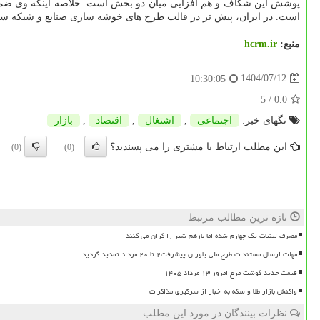
پوشش این شکاف و هم افزایی میان دو بخش است. خلاصه اینکه وی ضمن
است. در ایران، پیش تر در قالب طرح های خوشه سازی صنایع و شبکه سازی 
منبع:
hcrm.ir
1404/07/12
10:30:05
/ 5
0.0
تگهای خبر:
اجتماعی
,
اشتغال
,
اقتصاد
,
بازار
این مطلب ارتباط با مشتری را می پسندید؟
(0)
(0)
تازه ترین مطالب مرتبط
مصرف لبنیات یک چهارم شده اما بازهم شیر را گران می کنند
مهلت ارسال مستندات طرح ملی یاوران پیشرفت۲ تا ۲۰ مرداد تمدید گردید
قیمت جدید گوشت مرغ امروز ۱۳ مرداد ۱۴۰۵
واکنش بازار طلا و سکه به اخبار از سرگیری مذاکرات
نظرات بینندگان در مورد این مطلب