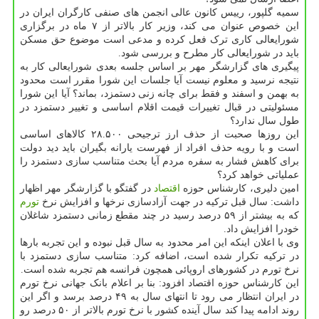
سمیه گلپور، رییس کانون عالی انجمن های صنفی کارگران ایران در
این خصوص عنوان می کند، وزیر کار بالاتر از ۷ ماه در برگزاری
شورایعالی کاری ترک فعل کرده و مدعی است موضوع حق مسکن
باید در شورایعالی کار مطرح و بررسی شود.
پیگیری های گزارشگر مهر بر اساس جلسه بعدی شورایعالی کار به
نتیجه نرسید و معلوم نیست آیا جلسات این شورا مقرر است محدود
به بهمن و اسفند و فقط برای چانه زنی دستمزد، بماند؟ آیا این شورا
مسئولیتی در قبال تغییرات قیمت اقلام اساسی و تغییر دستمزد در
طول سال ندارد؟
این روزها صحبت از حذف ارز ترجیحی ۲۸.۵۰۰ کالاهای اساسی
است و با رویه حذف افراد از فهرست یارانه بگیران باید دید دولت
برای کاهش فشار به سفره مردم آیا بحث متناسب سازی دستمزد را
عملیاتی خواهد کرد؟
امین دلیری، کارشناس حوزه
اقتصاد
در گفتگو با گزارشگر مهر اظهار
داشت: سال قبل ترکیه در جهت آزادسازی نرخها و افزایش نرخ
تورم
که به بیشتر از ۵۹ درصد رسید در چند مقطع زمانی دستمزد شاغلان
خودرا افزایش داد.
وی با اعلان اینکه این امر محدود به سال قبل نبوده و این تجربه بارها
در ترکیه تکرار شده است، اضافه کرد: متناسب سازی دستمزد با
نرخ تورم در کشورهای اروپائی همچون فرانسه هم تجربه شده است.
این کارشناس حوزه اقتصاد افزود: بنا بر اعلام بانک جهانی نرخ تورم
در ایران انتظار می رود تا انتهای سال به ۴۹ درصد برسد و اگر این
روند ادامه پیدا کند سال آینده کشور با نرخ تورم بالاتر از ۵۰ درصد رو