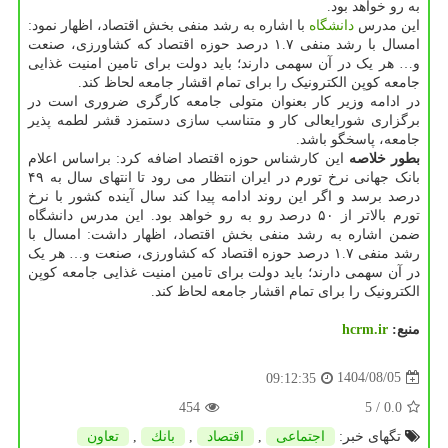
به رو خواهد بود.
این مدرس
دانشگاه
با اشاره به رشد منفی بخش اقتصاد، اظهار نمود:
امسال با رشد منفی ۱.۷ درصد حوزه اقتصاد که کشاورزی، صنعت
و… هر یک در آن سهمی دارند؛ باید دولت برای تامین امنیت غذایی
جامعه کوپن الکترونیک را برای تمام اقشار جامعه لحاظ کند.
در ادامه وزیر کار بعنوان متولی جامعه کارگری ضروری است در
برگزاری شورایعالی کار و متناسب سازی دستمزد قشر لطمه پذیر
جامعه، پاسخگو باشد.
بطور خلاصه
این کارشناس حوزه اقتصاد اضافه کرد: براساس اعلام
بانک جهانی نرخ تورم در ایران انتظار می رود تا انتهای سال به ۴۹
درصد برسد و اگر این روند ادامه پیدا کند سال آینده کشور با نرخ
تورم بالاتر از ۵۰ درصد رو به رو خواهد بود. این مدرس دانشگاه
ضمن اشاره به رشد منفی بخش اقتصاد، اظهار داشت: امسال با
رشد منفی ۱.۷ درصد حوزه اقتصاد که کشاورزی، صنعت و… هر یک
در آن سهمی دارند؛ باید دولت برای تامین امنیت غذایی جامعه کوپن
الکترونیک را برای تمام اقشار جامعه لحاظ کند.
منبع:
hcrm.ir
1404/08/05
09:12:35
454
/ 5
0.0
تگهای خبر:
اجتماعی
,
اقتصاد
,
بانك
,
تعاون