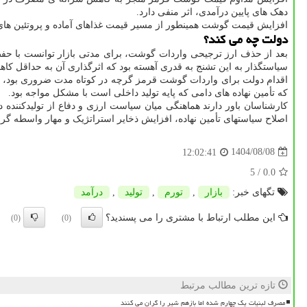
دهک های پایین درآمدی، اثر منفی دارد.
افزایش قیمت گوشت همینطور از مسیر قیمت غذاهای آماده و پروتئین های 
دولت چه می کند؟
بعد از حذف ارز ترجیحی واردات گوشت، برای مدتی بازار توانست با حفظ ت
سیاستگذار به این تشنج به قدری آهسته بود که اثرگذاری آن به حداقل کاه
اقدام دولت برای واردات گوشت قرمز گرچه در کوتاه مدت ضروری بود، ام
که تأمین نهاده های دامی که پایه تولید داخلی است با مشکل مواجه بود.
کارشناسان باور دارند هماهنگی میان سیاست ارزی و دفاع از تولیدکننده 
اصلاح سیاستهای تأمین نهاده، افزایش ذخایر استراتژیک و مهار واسطه گری،
1404/08/08
12:02:41
/ 5
0.0
تگهای خبر:
بازار
,
تورم
,
تولید
,
درآمد
این مطلب ارتباط با مشتری را می پسندید؟
(0)
(0)
تازه ترین مطالب مرتبط
مصرف لبنیات یک چهارم شده اما بازهم شیر را گران می کنند