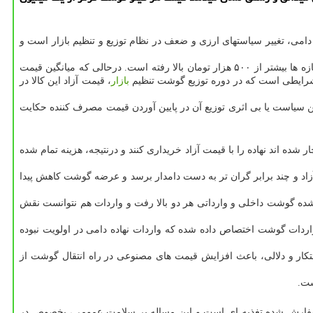
می، تغییر سیاستهای ارزی و ضعف در نظام توزیع و تنظیم بازار است و
همشهری نوشت: بررسی های میدانی و گزارش های رسمی نشان میدهد از پاییز سال قبل تاکنون، قیمت هر کیلو گوشت گوساله تنظیم بازار در بعضی بازه ها بیشتر از ۵۰۰ هزار تومان بالا رفته است. درحالی که میانگین قیمت
بازار
، قیمت آزاد این کالا در
ن سیاست یا بی اثری توزیع آن در پایین آوردن قیمت مصرف کننده حکایت
ه اند نهاده را با قیمت آزاد خریداری کنند و درنتیجه، هزینه تمام شده
زاد و چند برابر گران تر به دست دامدار برسد و عرضه گوشت کاهش پیدا
 شده گوشت داخلی و وارداتی هر دو بالا رفت و واردات هم نتوانست نقش
واردات گوشت اختصاص داده شده که واردات نهاده دامی در اولویت نبوده
ار و دلالی، باعث افزایش قیمت های مصنوعی در راه انتقال گوشت از
ست.
فارش شده تغذیه ای است و این مساله بر سلامت عمومی، بخصوص در