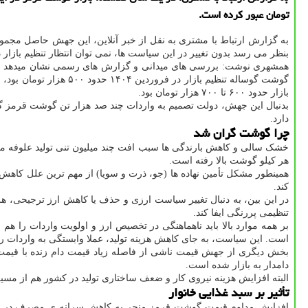
تومان عبور کرده است.
به گزارش ارتباط با مشتری به نقل از خبر آنلاین، این جهش حاصل مجمو
بنظر می رسد بدون تغییر در این سیاست ها، نمی توان انتظار تنظیم بازار
گوشت گوساله تنظیم بازار در فروردین ۱۴۰۴ حدود ۵۰۰ هزار تومان بود، حالا میانگین قیمت آن در بازار آزاد تا بالای میلیون تومان رسیده است. این در شرایطی است که در دوره توزیع گوشت تنظیم
بازار حدود ۶۰۰ تا ۷۰۰ هزار تومان بود.
بدنبال این جهش، دولت تصمیم به واردات چند صد هزار تن گوشت قرمز گرف
دارد.
چرا گوشت گران شد
خشک سالی و کاهش بارندگی ها سبب افت چند میلیون تنی تولید علوفه مرتعی
هر کیلو گوشت بالا رفته است.
همینطور مشکل تأمین نهاده ها (جو، ذرت و سویا) از مهم ترین علل کاهش
کند.
در این بین، به دنبال تغییر سیاست ارزی و حذف یا کاهش ارز ترجیحی، ه
تنظیمی پررنگی ایفا کند.
بر همه موارد بالا باید ناهماهنگی در تخصیص ارز و اولویت واردات را هم 
است. این سیاست، به جای کاهش هزینه تولید، عملا وابستگی به واردات ر
بخش دیگری از جهش قیمت ناشی از فاصله زیاد قیمت دام زنده با قیمت
دامدار به بازار شده است.
البته افزایش هزینه نیروی کار و ضعف ساختاری تولید در کشور هم از مسیر ب
تأثیر بر سبد غذایی خانوار
افزایش مداوم قیمت گوشت قرمز منجر به کاهش سرانه ی مصرف در کش