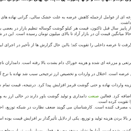
عه ای از عوامل ازجمله کاهش عرضه به علت خشک سالی، گرانی نهاده های دا
 داشت.
ت تا عرضه داخلی را تقویت کند؛ بااین حال گزارش ها از تأخیر در اجرای ای
 و مزرعه ای شده و هزینه خوراک دام بشدت بالا رفته است. دامداران ناچار شد
 عرضه است. اختلال در واردات و تخصیص ارز ترجیحی سبب شد نهاده با نرخ آ
زینه واردات نهاده و حتی گوشت قرمز افزایش پیدا کرد. درنتیجه، قیمت تمام
اضافه کرد. فعالین
صنعت
دامداری و تولید گوشت باور دارند در حالی ارز به 
ا تقویت کرده است.
 مصرف کننده است. کارشناسان می گویند ضعف نظارت در شبکه توزیع، احتک
الا بردن هزینه تولید و توزیع، یکی از دلایل تأثیرگذار بر افزایش قیمت بوده ا
ور شده است. آمارها نشان میدهد مصرف فعلی بسیار پایین تر از سطح س