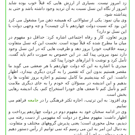
زد امروز نیست. بسیاری از ارزش هایی که قبلاً خوب بوده شاید
امروز از نگاه این نسل نسبت به آن تردید وجود داشته باشد و حتی بد
پنداشته شود.
وی بیان نمود: یکی از سئوالاتی که همیشه ذهن مرا مشغول می کرد
این بود که نسبت دولت چهاردهم با آن چیست؟ و چه وجهی دولت با
این نسل نو دارد؟
وزیر تعاون، کار و رفاه اجتماعی اشاره کرد: حداقل دو مفهوم در
میان ما مطرح شده که قبلاً نبوده است. نخست این که نسل متفاوت
زمینه خلاقیت خودرا بروز دهد و ظرفیت هایی که در این نسل وجود
دارد نمود بیرونی پیدا کند. در این خصوص به صورت دائم باید گفت،
تأمل کرد و نوشت تا ابزارهای خودرا پیدا کند.
میدری با اشاره به این که دولت چهاردهم با هر ضعفی می گوید ما
مقصر هستیم بدون این که تقصیر را به گردن دیگری بیندازد، اظهار
داشت: این که بیندیشیم ما کامل نیستیم و اجازه بروز تفاوت ها را
بدهیم و این اندیشه در مسؤلان که خودم را به جای دیگری ملامت
کنم و تأمل کنم تا ضعف های خودرا استخراج کنم، یک اندیشه رهایی
بخش است.
وی افزود: به این ترتیب، اجازه تکثر فرهنگی را در
جامعه
فراهم می
نماییم.
وی در ادامه سخنان خود به مفهوم دوم در دولت چهاردهم پرداخت و
اظهار داشت: مفهوم مطرح در دولت که مفهومی از دست رفته می
دیدیم، محل محوری است؛ یعنی پذیرش گروههای مختلف و متفاوت.
به دنبال این امر به این می رسیم که نمی توانیم از رأس دستور دهیم
و همه موظف به اجرا آن باشند.