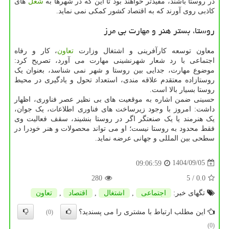
در روستا باشند، مفیدتر خواهند بود تا این که در شهرها به
شغل
های
کاذبی روی آورند که به اقتصاد کشور کمکی نمی نماید.
روستا، بستر هنر و مهارت بی مرز
معاون توسعه کارآفرینی و اشتغال وزارت
تعاون
، کار و رفاه
اجتماعی با رد شعار شهرنشینی مهارت می آورد، تصریح کرد:
موضوع مهارت، جدایی بین روستا و شهر نمی شناسد، بعنوان یک
روستازاده معتقدم علاقه مندی، استعداد تحول و یادگیری در محیط
روستا بسیار بالا است.
حسینی ضمن اشاره به موقعیت های بی نظیر عصر فناوری، اظهار
داشت: امروز با وجود زیرساخت های فناوری اطلاعات، یک جوان،
یک هنرمند یا یک صنعتگر اگر در روستا بنشیند، سقف فعالیت وی
فقط محدود به روستا نیست؛ او می تواند محصولات و هنر خودرا در
سطحی بین المللی و جهانی عرضه نماید.
1404/09/05
09:06:59
280
/ 5
0.0
تگهای خبر:
اجتماعی
,
اشتغال
,
اقتصاد
,
تعاون
این مطلب ارتباط با مشتری را می پسندید؟
(0)
(0)