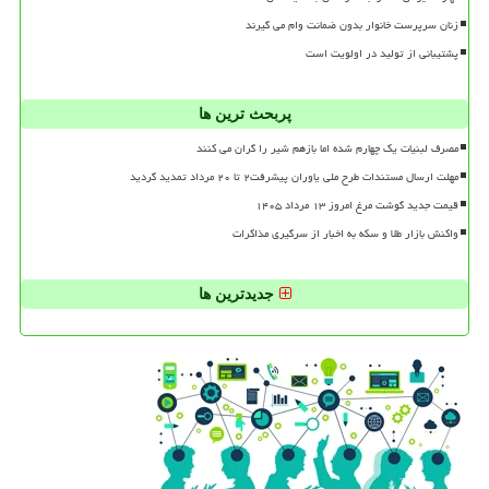
زنان سرپرست خانوار بدون ضمانت وام می گیرند
پشتیبانی از تولید در اولویت است
پربحث ترین ها
مصرف لبنیات یک چهارم شده اما بازهم شیر را گران می کنند
مهلت ارسال مستندات طرح ملی یاوران پیشرفت۲ تا ۲۰ مرداد تمدید گردید
قیمت جدید گوشت مرغ امروز ۱۳ مرداد ۱۴۰۵
واکنش بازار طلا و سکه به اخبار از سرگیری مذاکرات
جدیدترین ها