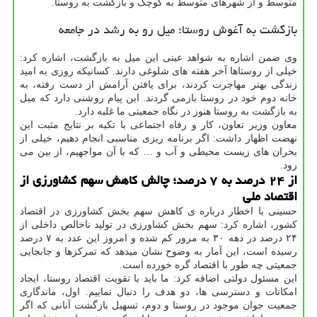
متوسط و از شهرهای متوسط به کوچک و بازگشت به روستا.
بازگشت به آغوش روستا؛ میل رو به رشد در جامعه
وی ضمن اشاره به شواهد عینی این میل به بازگشت، اشاره کرد:
خیلی از روستاها آخر هفته های شلوغی دارند. کسانیکه روزی به امید
زندگی بهتر مهاجرت کردند، برای یافتن آرامش از دست رفته، به
خانه دوم خود در روستا بازمی گردند. این پیام روشنی دارد که میل
به بازگشت به روستا هنوز در نگاه جمعیتی ما غلبه دارد.
معاون وزیر تعاون، کار و رفاه اجتماعی با تکیه بر نتایج مثبت این
نهضت اظهار داشت: اگر برنامه ریزی مناسبی انجام دهیم، خیلی از
بحران های زیست محیطی و آب و … که با آن مواجهیم، از بین می
رود.
از ۲۴ درصد به ۷ درصد؛ چالش کاهش سهم کشاورزی از
اقتصاد ملی
حسینی با اخطار درباره ی کاهش سهم بخش کشاورزی در اقتصاد
کشور، اشاره کرد: سهم بخش کشاورزی در تولید ناخالص داخلی از
۲۴ درصد در دهه ۳۰ به مرور کم شده و امروز این عدد به ۷ درصد
رسیده است، این آمار به وضوح نشان میدهد که تمرکزها و جابجایی
جمعیتی چه طور با اقتصاد گره خورده است.
این مسئول دولتی اضافه کرد: ما باید با تقویت اقتصاد روستا، ایجاد
امکانات و دسترسی ها، دو هدف را دنبال نماییم. اول، ماندگاری
جمعیت جوان موجود در روستا و دوم، تسهیل بازگشت آنانی که اگر