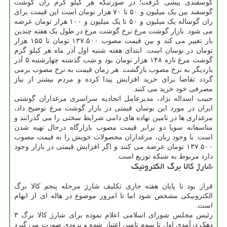
گوسفندی پیشی گرفت؛ در صورتیکه هر کیلو گرم ران گوشت
گوسفند بین یک میلیون و ۵۰ تا ۷۰ هزار تومان است این قیمت برای
ران گوساله یک میلیون و ۵۰ تا یک میلیون و ۱۰۰ هزار تومان عرضه
می شود. بازار گوشت مرغ نرخ گوشت مرغ در طول یک هفته چندین
بار تغییر می کند و بین قیمت مصوب ۱۳۷.۵۰۰ تومان تا ۱۵۵ هزار
تومان در نوسان است. ابتدای هفته شنبه اول آذر ماه هر کیلو گرم
گوشت مرغ تازه ۱۴۸ هزار تومان بود و شب گذشته چهارشنبه ۵ آذر
باردیگر به نرخ مصوب بازگشت. هر زمان قیمت به نرخ مصوب برمی
گردد تقاضا برای خرید افزایش پیدا کرده و مردم بیشتر از نیاز
مصرفی خود خرید می کنند.
حبیب اسداله نژاد، مدیرعامل اتحادیه سراسری مرغداران گوشتی
ایران در مورد این نوسان قیمتی در بازار گوشت مرغ توضیح داد،
مرغداری ها در تامین نهاده های دامی شرایط سختی را می گذرانند و
متاسفانه سویا دو برابر قیمت مصوب بازارگاه درحال تهیه شدن
است. با وجود زیان، مرغداران محصولات خویش را به قیمت مصوب
۱۳۷.۵۰۰ تومان عرضه می کنند و اگر افزایش قیمتی در بازار وجود
دارد مربوط به شبکه توزیع است.
شارژ کالا برگ الکترونیک
قرار بود تا پایان هفته جاری تکلیف شارژ مرحله پنجم کالا برگ
الکترونیکی مشخص شود اما تا امروز موضوع در هاله ای از ابهام
است.
رئیس مجلس شورای اسلامی اعلام نموده برای شارژ کالا برگ ۳
دهک درآمدی اول تا سوم تامین اعتبار شده و بزودی صورت می گیرد