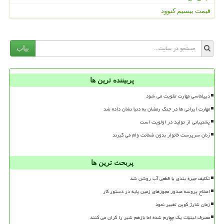
قیمت بیسیم کنوود
بیاب
پربیننده ترین ها
دیپلماسی مهارت تقویت می شود
مهارت ایرانی ها در جنگ رمضان به دنیا نشان داده شد
پشتیبانی از تولید در اولویت است
زنان سرپرست خانوار بدون ضمانت وام می گیرند
پربحث ترین ها
تکلیف جیره بندی یا قطعی آب روشن شد
اصلاح پروسه صدور مجوزهای زمین پایه در دستور کار
زمان شارژ کوپن تغییر نمود
مصرف لبنیات یک چهارم شده اما بازهم شیر را گران می کنند