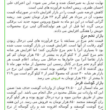
نهایت تبدیل به شیرخشک شده و صادر می شود». این اعتراف علی
احسان ظفری، رییس اتحادیه فرآورده های لبنی است.
کاهش عرضه شیر، قیمت را در بازار افزایش داده در صورتیکه قیمت
مصوب آن در مرداد هر کیلو گرم ۲۳ هزار تومان تعیین شد. ریشه
گرانی لبنیات در این دو ماه به شیوع ویروس سویه جدید تب برفکی
برمی گردد اما قبل از این هم تولیدکنندگان لبنی نرخ محصولات
خویش را هفتگی افزایش می دادند.
بازار تخم مرغ
قیمت تخم مرغ در مسابقه با نرخ فرآورده های لبنی درحال ربودن
گوی رقابت از آنها است. افزایش قیمت در بازار گوشت سبب شده
بود تا بسیاری آنرا با تخم مرغ جایگزین کنند؛ اما افزایش هر شانه
تخم مرغ کمتر از ۲ کیلو گرم به بیشتر از ۲۵۰ هزار تومان کم کم
بازار تقاضا آنرا بین خانوارها به حداقل می رساند. اعلام قیمت هر
کیلو گرم تخم مرغ در کانال رسمی این محصول از میانه مهر ماه تا
روز گذشته ۵ آذر ۱۴۰۴ توافقی بوده است. هم اکنون این نرخ در
بازار هر شانه ۳۰ عددی که معمولا کمتر از ۲ کیلو گرم است بین ۲۱۹
تا بیشتر از ۲۵۰ هزار تومان به
فروش
می رسد.
بازار گوشت قرمز
تیر ماه امسال ارز ۲۸.۵۰۰ تومان از واردات گوشت حذف شد؛ ضمن
این که واردات نیز بشکل محدود در حال انجام می باشد. این گوشت
بیش از طریق میادین میوه و تره درحال توزیع بوده و هر کیلو گرم
ران گوسفند منجمد ۸۵۰ هزار تومان به فروش می رسد. در این هفته
نرخ گوشت گوسفند و گوساله افزوده شد و ران گوساله از نرخ