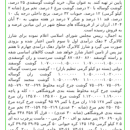
پایین تر تهیه کنند. به عنوان مثال، خرید گوشت گوسفندی ۲۵ درصد،
گوشت گوساله با ۲۰ درصد، گوشت مرغ ۶ درصد، تخم مرغ (شانه ۲
کیلو گرمی) ۱۲ درصد، حبوبات ۳۲ درصد، برنج داخلی درجه یک ۱۰
درصد، قند ۱۱ درصد و شکر ۷ درصد در هفته منتهی به ۳۰ آبان
۱۴۰۴، ارزان تر از فروشگاه های سطح شهر در این میادین عرضه و
به فروش رسیده است.
به اجمال، رییس مجلس شورای اسلامی اعلام نموده برای شارژ
کالابرگ ۳ دهک درآمدی اول تا سوم تامین اعتبار شده و بزودی
صورت می گیرد و شارژ کالابرگ خانوار دهک درآمدی چهارم تا هفتم
نیز پس از تامین اعتبار شارژ خواهد شد. قیمت کالاهای اساسی شقه
و راسته گوسفند ۸۶۰ ۸۶۰-۸۷۰ گوشت سردست و ران گوسفندی
۱.۰۵۰.۰۰۰-۱.۰۷۰.۰۰۰ ۱.۰۵۰.۰۰۰-۱.۰۷۰.۰۰۰ گوشت گوسفند
دولتی (بسته دو کیلو گرمی تنظیم بازار) - - گوشت سردست گوساله
۱.۰۲۰.۰۰۰-۱.۰۵۰.۰۰۰ ۱.۰۰۰.۰۰۰ گوشت ران گوساله
۱.۰۵۰.۰۰۰-۱.۱۰۰.۰۰۰ ۹۹۰-۱.۰۵۰.۰۰۰ گوشت منجمد گوساله
۶۹۰-۷۵۰ ۶۹۰-۷۵۰ گوشت چرخ کرده مخلوط ۶۹۹-۹۲۰ ۷۹۰-۸۵۰
گوشت چرخ کرده مخلوط بسته بندی فروشگاهی - - کله و پاچه
۱.۱۹۰.۰۰۰ ۱.۱۲۰.۰۰۰ گوشت مرغ ۱۳۵.۷۰۰ ۱۳۵.۷۰۰ ران مرغ
بدون کمر ۱۲۸ ۱۱۵ ران مرغ با کمر ۹۹ ۹۵ گوشت چرخ کرده مرغ
۲۵۰ ۲۵۰ تخم مرغ (شانه ۳۰ عددی) ۲۱۹-۲۵۰ ۱۵۹-۲۳۰ تخم مرغ
بسته بندی فروشگاهی (شانه ۳۰ عددی) - - قزل آلا ۳۵۸ ۳۴۸ میگو
تازه ۶۹۰ ۶۹۰ پنیر سفید یو اف ۴۰۰ گرمی - - ماست پرچرب دبه ای
۲.۵ کیلو گرمی ۱۴۵ ۱۴۵ کره حیوانی ۵۰ گرمی ۳۵-۳۹ ۳۵-۳۹ کره
حیوانی ۱۰۰ گرمی ۶۶-۷۳ ۶۶-۷۳ خامه استریل ۲۰۰ گرمی