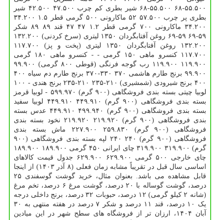
۵۵.۵۰۰-۶۸ ۵۵.۵۰۰-۶۸ شیر بطری کم چرب ۴۷.۵۰۰ ۴۲.۵۰۰ شیر
بطری پر چرب ۵۷.۵۰۰ ۵۲ ماکارونی ۵۰۰ گرمی قطر ۱.۵ ۳۴.۲۰۰
۳۴.۲۰۰ ماکارونی ۷۰۰ گرمی قطر ۱.۲ ۴۷ ۴۷ قند ۸۹ ۸۹ شکر
۵۹-۶۹ ۵۹-۶۹ روغن آفتابگردان ۱۳۵۰ لیتری (سرخ کردنی) ۱۳۲.۲۰۰
۱۳۲.۲۰۰ روغن آفتابگردان ۱۳۵۰ لیتری (پخت و پز) ۱۱۷.۷۰۰
۱۱۷.۷۰۰ کنسرو ماهی ۱۵۰ گرمی - - کنسرو ماهی ۱۸۰ گرمی
۱۱۹.۹۰۰ ۱۱۹.۹۰۰ رب گوجه فرنگی (قوطی ۸۰۰ گرمی) ۹۹.۹۰۰
۹۹.۹۰۰ برنج طارم هاشمی ۳۷۰ ۳۳۰-۳۷۰ برنج طارم دم سیاه ۴۰۰
۴۰۰ برنج شیرودی (شمشیری) ۲۱۰-۲۳۵ ۲۱۰-۲۳۵ برنج هندی - ۱۰۰
لوبیا چیتی بسته بندی فروشگاهی (۹۰۰ گرم) ۵۹۹.۹۷۰ - لوبیا قرمز
بسته بندی فروشگاهی (۹۰۰ گرم) ۴۴۹.۹۱۰ ۴۴۹.۹۱۰ لوبیا سفید
بسته بندی فروشگاهی (۹۰۰ گرم) ۴۹۹.۹۴۰ ۴۴۹.۹۱۰ عدس بسته
بندی فروشگاهی (۹۰۰ گرم) ۲۱۹.۹۲۰ ۲۱۹.۹۲۰ نخود بسته بندی
فروشگاهی (۹۰۰ گرم) ۲۵۹.۸۳۰ ۲۲۷.۹۰۰ ماش بسته بندی
فروشگاهی (۹۰۰ گرم) ۲۴۰ ۲۴۰ لپه بسته بندی فروشگاهی (۹۰۰
گرم) ۳۱۹.۹۰۰ ۳۱۹.۹۰۰ چای ایرانی ۴۵۰ گرمی ۱۸۹.۹۰۰ ۱۸۹.۹۰۰
چای خارجی ۵۰۰ گرمی ۶۲۹.۹۰۰ ۶۲۹.۹۰۰ جدول قیمت کالاهای
اساسی سال قبل در تقریباً مشابه زمان فعلی (۸ آذر ۱۴۰۳) از اینجا
قابل مشاهده می باشد. بعنوان مثال، خرید گوشت گوسفندی ۲۵
درصد، گوشت گوساله با ۲۰ درصد، گوشت مرغ ۶ درصد، تخم مرغ
(شانه ۲ کیلو گرمی) ۱۲ درصد، حبوبات ۳۲ درصد، برنج داخلی درجه
یک ۱۰ درصد، قند ۱۱ درصد و شکر ۷ درصد در هفته منتهی به ۳۰
آبان ۱۴۰۴، ارزان تر از فروشگاه های سطح شهر در این میادین