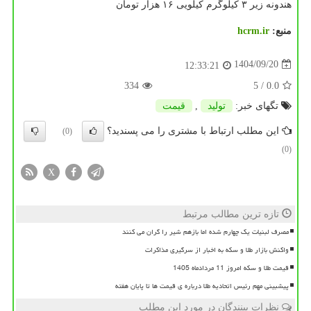
هندونه زیر ۳ کیلوگرم کیلویی ۱۶ هزار تومان
منبع:
hcrm.ir
1404/09/20
12:33:21
334
/ 5
0.0
تگهای خبر:
تولید
,
قیمت
این مطلب ارتباط با مشتری را می پسندید؟
(0)
(0)
X
تازه ترین مطالب مرتبط
مصرف لبنیات یک چهارم شده اما بازهم شیر را گران می کنند
واکنش بازار طلا و سکه به اخبار از سرگیری مذاکرات
قیمت طلا و سکه امروز 11 مردادماه 1405
پیشبینی مهم رئیس اتحادیه طلا درباره ی قیمت ها تا پایان هفته
نظرات بینندگان در مورد این مطلب