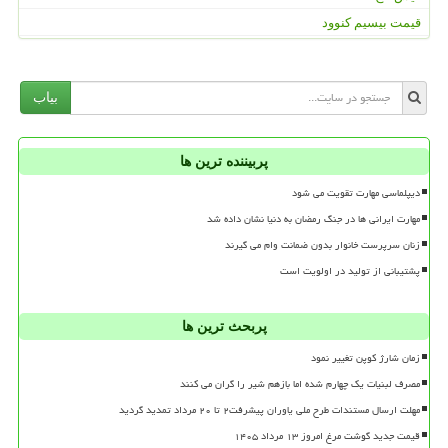
قیمت بیسیم کنوود
بیاب
پربیننده ترین ها
دیپلماسی مهارت تقویت می شود
مهارت ایرانی ها در جنگ رمضان به دنیا نشان داده شد
زنان سرپرست خانوار بدون ضمانت وام می گیرند
پشتیبانی از تولید در اولویت است
پربحث ترین ها
زمان شارژ کوپن تغییر نمود
مصرف لبنیات یک چهارم شده اما بازهم شیر را گران می کنند
مهلت ارسال مستندات طرح ملی یاوران پیشرفت۲ تا ۲۰ مرداد تمدید گردید
قیمت جدید گوشت مرغ امروز ۱۳ مرداد ۱۴۰۵