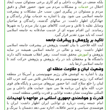
بلکه ضعف در نظارت داخلی و کم کاری برخی مسئولان سبب ایجاد
اختلال در
خدمات
و مشکلات مردم می شود. حضور فعال و دقیق
مردم و مسئولان در پیگیری امور، سبب حل مشکلات و پیشرفت
جامعه اسلامی می شود. وی با اشاره به خدمات بهادار رانندگان و
جهادگران اظهار داشت: در سالهای گذشته، رانندگان و صاحبان
وسایل نقلیه با تلاش و سرعت، کالاهای مورد نیاز مردم را به شهرها
رساندند. این اقدام نمونه ای از خدمت صادقانه به جامعه اسلامی
است که باید مورد تقدیر قرار گیرد.
تاکید بر پژوهش و پیشرفت جامعه
آیت الله فلاحتی با بیان اهمیت پژوهش در پیشرفت جامعه اسلامی
اظهار داشت: رشد و تعالی در جامعه اسلامی همیشه در سایه
پژوهش و
آموزش
محقق شده است. رهبر انقلاب همیشه تاکید دارند
دانشگاه ها و محققان باید در راه پژوهش و پژوهش حرکت کنند تا
جامعه اسلامی ارتقا یابد.
وضعیت لبنان و مقاومت منطقه ای
وی با اشاره به کوشش های رژیم صهیونیستی و آمریکا در منطقه
اضافه کرد: رژیم صهیونیستی و هم پیمانانش تلاش می کنند حزب الله
لبنان را خلع سلاح کنند، اما حضور نیروهای مردمی و پایگاه های قوی
حزب الله مانع این برنامه ها می شود. حمایت های داخلی و بین
المللی مقاومت نشان دهنده توانایی و قدرت واقعی منطقه است.
قدرت و هوشمندی جمهوری اسلامی در مواجهه با تهدیدات
امام جمعه رشت درباره ی توانایی ایران اظهار داشت: ایران با
هوشمندی سیاسی و تدبیر عاقلانه، اجازه نمی دهد دشمنان با نیرنگ و