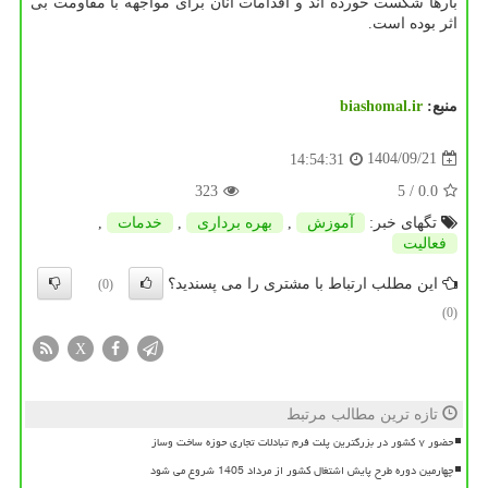
بارها شکست خورده اند و اقدامات آنان برای مواجهه با مقاومت بی
اثر بوده است.
منبع:
biashomal.ir
1404/09/21
14:54:31
323
/ 5
0.0
تگهای خبر:
آموزش
,
بهره برداری
,
خدمات
,
فعالیت
این مطلب ارتباط با مشتری را می پسندید؟
(0)
(0)
X
تازه ترین مطالب مرتبط
حضور ۷ کشور در بزرگترین پلت فرم تبادلات تجاری حوزه ساخت وساز
چهارمین دوره طرح پایش اشتغال کشور از مرداد 1405 شروع می شود