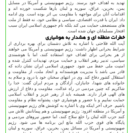
تهدید به اهداف خود برسند. رژیم صهیونیستی و آمریکا در مسایل
یمن، بحرین، عراق، سوریه و لبنان بارها شکست خورده اند و
اقدامات آنان برای مواجهه با مقاومت بی اثر بوده است. وی ادامه
داد: ایران با قدرت اقتصادی، سیاسی و نظامی خود، نه فقط از ملت
های مستضعف حمایت می کند بلکه نام جمهوری اسلامی ایران سبب
افتخار مسلمانان جهان شده است.
خطرات منطقه ای و هشدار به هوشیاری
آیت الله فلاحتی با اشاره به تلاش دشمنان برای بهره برداری از
شرایط بحرانی اظهار داشت: رژیم صهیونیستی و آمریکا می خواهند
از هر بحرانی برای اهداف خود استفاده کنند، اما با هوشمندی
سیاسی، تدبیر رهبر انقلاب و حمایت مردم، تهدیدات کنترل شده و
امنیت ملی حفظ می شود. جمهوری اسلامی ایران نشان داده که
قادر می باشد با مدیریت هوشمندانه و اتحاد ملت، از مقاومت و
استقلال کشور دفاع کند. وی در انتهای سخنان خود با درود و سلام به
خانواده های شهدا، جانبازان، آزادگان و مردم ایران گفت: خدا را
شاکریم که چنین مردمی در راه عدالت، مقاومت و دفاع از ارزش
های الهی قرار دارند. همیشه باید از رهبر عزیز و انقلاب اسلامی
حمایت نماییم و با حضور و هوشیاری خود، پشتوانه نظام و مقاومت
باشیم. حرف آخر اینکه وی با اشاره به کوشش های رژیم صهیونیستی
و آمریکا در منطقه افزود: رژیم صهیونیستی و هم پیمانانش تلاش می
کنند حزب الله لبنان را خلع سلاح کنند، اما حضور نیروهای مردمی و
پایگاه های قوی حزب الله مانع این برنامه ها می شود. رژیم
صهیونیستی و آمریکا در مسائل یمن، بحرین، عراق، سوریه و لبنان