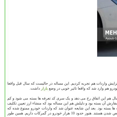
ته واردات ۷۵هزار دستگاه خودرو انجام شد. یعنی در مقایسه با سال قبلش(1403) که ۶۰ هزار دستگاه واردات خودرو داشتیم در سال 1404 افزایش واردات هم تجربه کردیم. این مساله در حالیست که سال قبل واقعا
بازار
داشت.
سال هم این اتفاق رخ می دهد و یک سری کد تعرفه ها بسته می شود و کم
فارش آن بسته بود و دلیلش هم این مساله بود که منشاء ارز تعیین تکلیف
ا بسته بود. بعد این شایعه عنوان شد که واردات خودرو ممنوع شده که
اصلاً این طور نیست. هم اکنون ما بر طبق دستور مؤکدی که وزیر صمت صادر کردند؛ تمام خودروهایی که هم اکنون در گمرکات وجود دارد درحال ترخیص شدن هستند. هنوز حدود 10 هزار خودرو در گمرکات داریم. همین طور