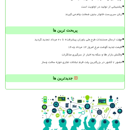
پشتیبانی از تولید در اولویت است
زنان سرپرست خانوار بدون ضمانت وام می گیرند
پربحث ترین ها
مهلت ارسال مستندات طرح ملی یاوران پیشرفت۲ تا ۲۰ مرداد تمدید گردید
قیمت جدید گوشت مرغ امروز ۱۳ مرداد ۱۴۰۵
واکنش بازار طلا و سکه به اخبار از سرگیری مذاکرات
حضور ۷ کشور در بزرگترین پلت فرم تبادلات تجاری حوزه ساخت وساز
جدیدترین ها