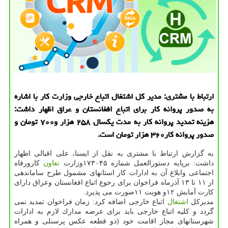
ارتباط با مشتری: مدیر كل اشتغال اتباع خارجی وزارت كار با اشاره
به صدور پروانه كار برای اتباع افغانستان و عراق اظهار داشت:
هزینه تمدید پروانه كار به مدت یكسال ۲۵۸ هزار و۷۰۰ تومان و
صدور پروانه كار۳۶۰ هزار تومان است.
به گزارش ارتباط با مشتری به نقل از ایسنا، علی اقبالی اظهار
داشت: برپایه دستورالعمل شماره ۱۷۳۰۴۵وزارت
تعاون
كارورفاه
اجتماعی وابلاغ آن به ادارات كار استانهای مشمول طرح ساماندهی
از ۱۱ تا ۱۳ آذرماه فراخوان برای رجوع اتباع افغانستان وعراق دارای
كارت آمایش ۱۲و هویت ۱۱صورت می پذیرد.
مدیركل
اشتغال
اتباع خارجی اضافه كرد: زمان فراخوان تمدید نمی
گردد و كلیه اتباع خارجی باید برای عرضه مدارك لازم به ادارات
شهرستانهای مجاز اقامت خود (دو قطعه عكس پرسنلی و همراه