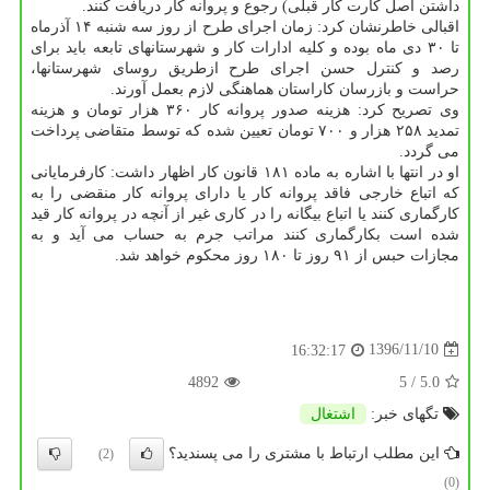
داشتن اصل كارت كار قبلی) رجوع و پروانه كار دریافت كنند.
اقبالی خاطرنشان كرد: زمان اجرای طرح از روز سه شنبه ۱۴ آذرماه
تا ۳۰ دی ماه بوده و كلیه ادارات كار و شهرستانهای تابعه باید برای
رصد و كنترل حسن اجرای طرح ازطریق روسای شهرستانها،
حراست و بازرسان كاراستان هماهنگی لازم بعمل آورند.
وی تصریح كرد: هزینه صدور پروانه كار ۳۶۰ هزار تومان و هزینه
تمدید ۲۵۸ هزار و ۷۰۰ تومان تعیین شده كه توسط متقاضی پرداخت
می گردد.
او در انتها با اشاره به ماده ۱۸۱ قانون كار اظهار داشت: كارفرمایانی
كه اتباع خارجی فاقد پروانه كار یا دارای پروانه كار منقضی را به
كارگماری كنند یا اتباع بیگانه را در كاری غیر از آنچه در پروانه كار قید
شده است بكارگماری كنند مراتب جرم به حساب می آید و به
مجازات حبس از ۹۱ روز تا ۱۸۰ روز محكوم خواهد شد.
1396/11/10
16:32:17
4892
/ 5
5.0
تگهای خبر:
اشتغال
این مطلب ارتباط با مشتری را می پسندید؟
(2)
(0)