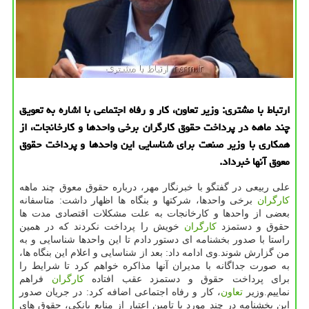
ارتباط با مشتری: وزیر تعاون، كار و رفاه اجتماعی با اشاره به تعویق
چند ماهه در پرداخت حقوق كارگران برخی واحدها و كارخانجات، از
همكاری با وزیر صنعت برای شناسایی این واحدها و پرداخت حقوق
معوق آنها خبرداد.
علی ربیعی در گفتگو با خبرنگار مهر، درباره حقوق معوق چند ماهه
كارگران
برخی واحدها، شركت‎‎ها و بنگاه ها اظهار داشت: متاسفانه
بعضی از واحدها و كارخانجات به علت مشكلات اقتصادی مدت ها
حقوق و دستمزد
كارگران
خویش را پرداخت نكردند كه در همین
راستا با صدور بخشنامه ای دستور دادم تا این واحدها شناسایی و به
من گزارش شوند.وی ادامه داد: بعد از شناسایی و اعلام این بنگاه ها،
به صورت جداگانه با مدیران آنها مذاكره خواهم كرد تا شرایط را
برای پرداخت حقوق و دستمزد عقب افتاده
كارگران
فراهم
نماییم.وزیر
تعاون
، كار و رفاه اجتماعی اضافه كرد: در جریان صدور
این بخشنامه در چند مورد با تامین اعتبار از منابع بانكی، حقوق های