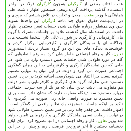
عقب افتاده بعضی از
كارگران
همچون
كارگران
فولاد در اواخر
اسفندماه گذشته پرداخت گردید.ربیعی همینطور اظهار داشت: طی
هماهنگی با وزیر
صنعت
، معدن و تجارت در تلاش هستیم كه بزودی و
در اردیبهشت حقوق معوق چند ماهه
كارگران
این واحدها تسویه
شود.وی همینطور درباره طولانی شدن جلسات تعیین دستمزد اظهار
داشت: در اسفندماه سال گذشته، علاوه بر جلسات مشترك با گروه
های كارفرمایی و كارگری در شورای عالی كار، شخصا نشست های
جداگانه ای با نمایندگان كارگری و كارفرمایی برگزار كردم و
خوشبختانه دیدگاه های بین این دو گروه بسیار نزدیك است.وزیر
تعاون
، كار و رفاه اجتماعی خاطرنشان كرد: به رغم انتقادهایی كه
گاها در مورد طولانی شدن جلسات تعیین دستمزد وارد می شود، در
جایی كه بین نمایندگان كارگری و كارفرمایی به این میزان گفتگوی
اجتماعی صورت می گیرد و دولت در این میان به تنهایی تصمیم
گیرنده نیست چرا انتقاد می شود؟ربیعی اضافه كرد: در جریان تعیین
دستمزد حتی نظرات گروه های كارگری و كارفرمایی با نظر دولت
هم متفاوت می باشد، بدین سان كه هر یك از سه شریك اجتماعی
درباره دستمزد سه دیدگاه متفاوت دارند كه نشان داده است برای
تعیین دستمزد به صورت واقعی چانه زنی صورت می گیرد.وی با
تاكید بر اینكه جلسات دستمزد، یك نظام واقعی از گفتگو است،
اظهار داشت: هر چقدر چانه زنی بر سر تعیین دستمزد طولانی شود
در نهایت، رضایت نسبی نمایندگان كارگری و كارفرمایی تامین خواهد
شد.وزیر
تعاون
، كار و رفاه اجتماعی در انتها تصریح كرد: برای ابلاغ
بخشنامه دستمزد تا آخر فروردین فرصت داریم و پیش از آخر این