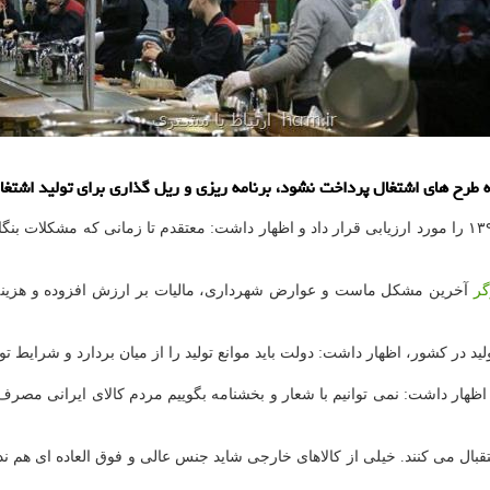
ه طرح های اشتغال پرداخت نشود، برنامه ریزی و ریل گذاری برای تولید اشتغا
هادی ابوی در گفت وگو با ایسنا، چشم انداز بنگاه های اقتصادی در سال ۱۳۹۷ را مورد ارزیابی قرار داد و اظهار د
گر
آخرین مشكل ماست و عوارض شهرداری، مالیات بر ارزش افزوده و هزینه 
ید در كشور، اظهار داشت: دولت باید موانع تولید را از میان بردارد و شرایط تول
ظهار داشت: نمی توانیم با شعار و بخشنامه بگوییم مردم كالای ایرانی مصرف 
ال می كنند. خیلی از كالاهای خارجی شاید جنس عالی و فوق العاده ای هم ند