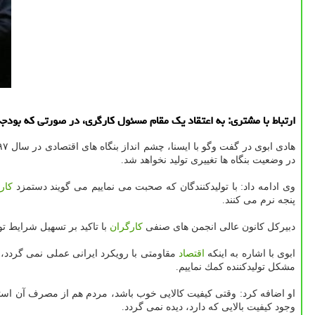
ارتباط با مشتری: به اعتقاد یك مقام مسئول كارگری، در صورتی كه بودج
در وضعیت بنگاه ها تغییری تولید نخواهد شد.
وی ادامه داد: با تولیدكنندگان كه صحبت می نماییم می گویند دستمزد
كار
پنجه نرم می كنند.
دبیركل كانون عالی انجمن های صنفی
كارگران
با تاكید بر تسهیل شرایط تول
ابوی با اشاره به اینكه
اقتصاد
مقاومتی با رویكرد ایرانی عملی نمی گردد، ا
مشكل تولیدكننده كمك نماییم.
او اضافه كرد: وقتی كیفیت كالایی خوب باشد، مردم هم از مصرف آن استقب
وجود كیفیت بالایی كه دارد، دیده نمی گردد.