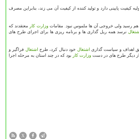
كیفیت پایینی دارد و تولید كننده از كیفیت آن می زند، بنابراین مصرف
 هم رسید ولی خروجی آن ها ملموس نبود. مقامات
وزارت كار
معتقدند كه
شتغال
نرسد همه ریل گذاری ها و برنامه ریزی ها برای اجرای طرح های
قق اهداف و سیاست گذاری
اشتغال
خود دنبال كرد، طرح
اشتغال
فراگیر و
ز دیگر طرح های در دست
وزارت كار
بود كه در چند استان به مرحله اجرا
X