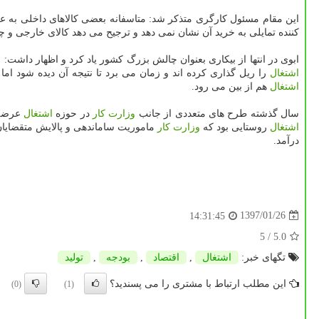
این مقام مسئول كارگری متذكر شد: متاسفانه بعضی كالاهای داخلی به علت
كننده تمایلی به خرید آن نشان نمی دهد و ترجیح می دهد كالای خارجی و چی
ابوی در انتها از بیكاری بعنوان چالش بزرگ كشور یاد كرد و اظهار داشت
اشتغال
را ریل گذاری كرده اند و زمان می برد تا نتیجه آن دیده شود ا
اشتغال
هم از بین می رود.
سال گذشته طرح های متعددی از جانب
وزارت كار
در حوزه
اشتغال
عرضه 
اشتغال
روستایی بود كه
وزارت كار
ماموریت ساماندهی و پالایش متقضایان
درآمد.
1397/01/26
14:31:45
/ 5
5.0
تگهای خبر:
اشتغال
,
اقتصاد
,
بودجه
,
تولید
این مطلب ارتباط با مشتری را می پسندید؟
(0)
(1)