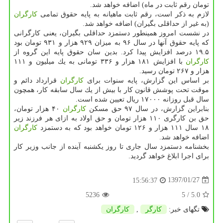
تومان رقم ثابت در ماه) اضافه خواهد شد.
لازم به ذكر است، رقم ثابت ماهیانه به پایه حقوق تمامی
كارگران
(به غیر از حداقلی بگیران) اضافه خواهد شد.
در نشست امروز همینطور دستمزد حداقلی بگیران، یعنی كارگرانی
كه پایه حقوق آنها در سال ۹۶ به میزان ۹۲۹ هزار و ۹۳۱ تومان بود
۱۹.۵ درصد افزایش پیدا كرد. بدین سان حقوق پایه این گروه از
كارگران
با افزایش ۱۸۱ هزار و ۳۳۶ تومانی به یك میلیون و ۱۱۱
هزار و ۲۶۷ تومان رسید.
بر اساس این گزارش، پایه سنوات برای
كارگران
قرارداد دائم و
موقت تحت پوشش قانون كار با بیش از یك سال سابقه كار، همچون
سال قبل روزانه ۱۷۰۰۰ ریال تعیین شده است.
بنابراین گزارش، در سال ۹۷ حق مسكن
كارگران
۴۰ هزار تومان،
حق بن كارگری ۱۱۰ هزار تومان و حق اولاد به ازای هر فرزند زیر
۱۸ سال ۱۱۱ هزار و ۱۲۶ تومان خواهد بود كه به دستمزد
كارگران
اضافه خواهد شد.
بخشنامه دستمزد سال جاری تا روز یكشنبه آینده از جانب وزیر كار
برای اجرا ابلاغ خواهد گردید.
1397/01/27
15:56:37
5236
/ 5
5.0
تگهای خبر:
كارگر
,
كارگران