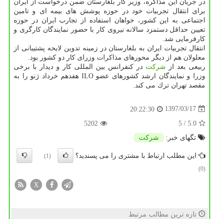
در جریان این مذاكره، وزیر كار بلغارستان ضمن درخواست از ایران
برای انتقال تجربیات خود در حوزه پوشش های بیمه ای و تامین
اجتماعی به این كشور، خواهان استفاده از تجارب ایران در حوزه
تعیین حداقل دستمزد سالانه نیروی كار با حضور نمایندگان كارگری و
كارفرمایی شد.
انتقال تجربیات ایران به بلغارستان در زمینه تدوین لایحه پشتیبانی از
معلولان هم از دیگر محورهای مذاكرات وزرای كار دو كشور بود.
ربیعی بعد از
شركت
در كنفرانس بین المللی كار و دیدار با برخی
وزرا و نمایندگان ارشد كشورهای عضو ILO هفدهم خرداد ژنو را به
مقصد تهران ترك می كند.
1397/03/17
20:22:30
5202
/ 5
5.0
تگهای خبر:
شركت
این مطلب ارتباط با مشتری را می پسندید؟
(1)
(0)
X
تازه ترین مطالب مرتبط