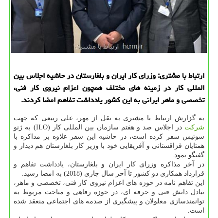
ارتباط با مشتری: وزرای كار ایران و بلغارستان در حاشیه اجلاس بین
المللی كار در زمینه های مختلف همچون اعزام نیروی كار فنی،
تخصصی و ماهر ایرانی به این كشور یادداشت تفاهم امضا كردند.
به گزارش ارتباط با مشتری به نقل از مهر، علی ربیعی كه جهت
شركت
در اجلاس صد و هفتم سازمان بین المللی كار (ILO) به ژنو
سوئیس سفر كرده است، در حاشیه این سفر علاوه بر مذاكره با
همتایان قزاقستانی و آفریقایی خود با وزیر كار بلغارستان هم دیدار و
گفتگو نمود.
در آخر مذاكره وزرای كار ایران و بلغارستان، یادداشت تفاهم و
قرارداد همكاری دو كشور تا آخر سال جاری (2018) به امضا رسید.
این تفاهم نامه در حوزه های اعزام نیروی كار فنی، تخصصی و ماهر،
تبادل دانش فنی و حرفه ای، در حوزه رفاهی و مباحث مربوط به
توانمندسازی معلولان و پیشگیری از صدمه های اجتماعی منعقد شده
است.